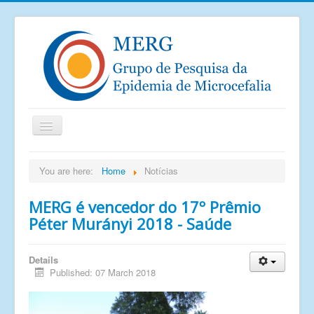
Home
You are here:
Home
Notícias
Notícias
MERG é vencedor do 17º Prêmio
Saiu na mídia
Péter Murányi 2018 - Saúde
Documentos
Publicações
Details
Published: 07 March 2018
Grupos de pesquisa
Imagens