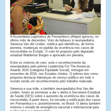
A Assembleia Legislativa de Pernambuco (Alepe) aprovou, no
último mês de dezembro, Voto de Aplauso à neuropediatra
Vanessa Van der Linden, médica que identificou, de forma
pioneira, mudanças no padrão da ocorrência nos casos de
microcefalia no Estado. O voto foi proposto pelo deputado
estadual Waldemar Borges e aprovado em plenária.
Entre os motivos do voto, está o reconhecimento da
neuropediatra pelo prêmio Leadership For The Americas
Awards 2016 (categoria Equidade Social), entregue em
novembro de 2016, nos Estados Unidos. O prêmio tem como
proposta destacar lideranças do serviço público em todo o
mundo sendo um reconhecimento pelo trabalho realizado.
Vanessa e sua mãe, a também neuropediatra Ana Van der
Linden, foram as primeiras a dar o alerta à Secretaria Estadual
de Saúde (SES) sobre o aumento da ocorrência dos casos de
microcefalia. A partir disso, foi iniciada a notificação dos casos
em Pernambuco e, posteriormente, no Brasil. O alerta também
motivou o estado de emergência nacional e internacional para
o zika vírus e a microcefalia.