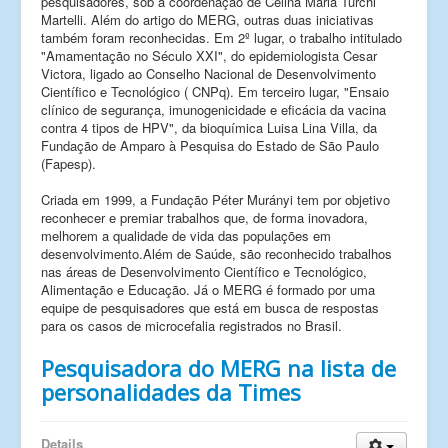
pesquisadores, sob a coordenação de Celina Maria Turchi
Martelli. Além do artigo do MERG, outras duas iniciativas
também foram reconhecidas. Em 2º lugar, o trabalho intitulado
"Amamentação no Século XXI", do epidemiologista Cesar
Victora, ligado ao Conselho Nacional de Desenvolvimento
Científico e Tecnológico ( CNPq). Em terceiro lugar, "Ensaio
clínico de segurança, imunogenicidade e eficácia da vacina
contra 4 tipos de HPV", da bioquímica Luisa Lina Villa, da
Fundação de Amparo à Pesquisa do Estado de São Paulo
(Fapesp).
Criada em 1999, a Fundação Péter Murányi tem por objetivo
reconhecer e premiar trabalhos que, de forma inovadora,
melhorem a qualidade de vida das populações em
desenvolvimento.Além de Saúde, são reconhecido trabalhos
nas áreas de Desenvolvimento Científico e Tecnológico,
Alimentação e Educação. Já o MERG é formado por uma
equipe de pesquisadores que está em busca de respostas
para os casos de microcefalia registrados no Brasil.
Pesquisadora do MERG na lista de
personalidades da Times
Details