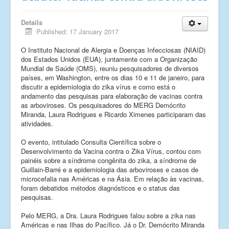
Details
Published: 17 January 2017
O Instituto Nacional de Alergia e Doenças Infecciosas (NIAID)
dos Estados Unidos (EUA), juntamente com a Organização
Mundial de Saúde (OMS), reuniu pesquisadores de diversos
países, em Washington, entre os dias 10 e 11 de janeiro, para
discutir a epidemiologia do zika vírus e como está o
andamento das pesquisas para elaboração de vacinas contra
as arboviroses. Os pesquisadores do MERG Demócrito
Miranda, Laura Rodrigues e Ricardo Ximenes participaram das
atividades.
O evento, intitulado Consulta Científica sobre o
Desenvolvimento da Vacina contra o Zika Vírus, contou com
painéis sobre a síndrome congênita do zika, a síndrome de
Guillain-Barré e a epidemiologia das arboviroses e casos de
microcefalia nas Américas e na Ásia. Em relação às vacinas,
foram debatidos métodos diagnósticos e o status das
pesquisas.
Pelo MERG, a Dra. Laura Rodrigues falou sobre a zika nas
Américas e nas Ilhas do Pacífico. Já o Dr. Demócrito Miranda