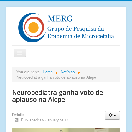
Home
You are here:
Home
Notícias
Neuropediatra ganha voto de aplauso na Alepe
Notícias
Saiu na mídia
Neuropediatra ganha voto de
Documentos
aplauso na Alepe
Publicações
Details
Grupos de pesquisa
Published: 09 January 2017
Imagens