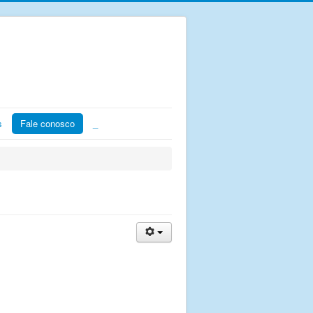
s
Fale conosco
_