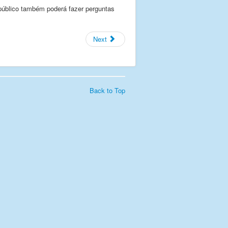
úblico também poderá fazer perguntas
Next
Back to Top