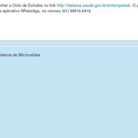
har o Ciclo de Estudos no link
http://datasus.saude.gov.br/emtemporeal.
O p
a aplicativo WhatsApp, no número (61) 99916.6418.
demia de Microcefalia