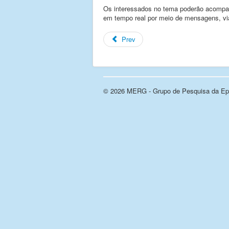
Os interessados no tema poderão acompan
em tempo real por meio de mensagens, vi
Prev
© 2026 MERG - Grupo de Pesquisa da Epi