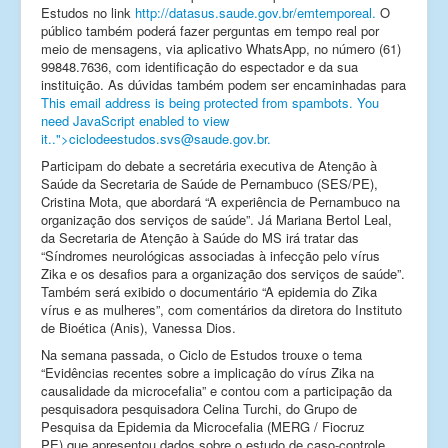
Estudos no link
http://datasus.saude.gov.br/emtemporeal.
O
público também poderá fazer perguntas em tempo real por
meio de mensagens, via aplicativo WhatsApp, no número (61)
99848.7636, com identificação do espectador e da sua
instituição. As dúvidas também podem ser encaminhadas para
This email address is being protected from spambots. You
need JavaScript enabled to view
it.
.">
ciclodeestudos.svs@saude.gov.br
.
Participam do debate a secretária executiva de Atenção à
Saúde da Secretaria de Saúde de Pernambuco (SES/PE),
Cristina Mota, que abordará “A experiência de Pernambuco na
organização dos serviços de saúde”. Já Mariana Bertol Leal,
da Secretaria de Atenção à Saúde do MS irá tratar das
“Síndromes neurológicas associadas à infecção pelo vírus
Zika e os desafios para a organização dos serviços de saúde”.
Também será exibido o documentário “A epidemia do Zika
vírus e as mulheres”, com comentários da diretora do Instituto
de Bioética (Anis), Vanessa Dios.
Na semana passada, o Ciclo de Estudos trouxe o tema
“Evidências recentes sobre a implicação do vírus Zika na
causalidade da microcefalia” e contou com a participação da
pesquisadora pesquisadora Celina Turchi, do Grupo de
Pesquisa da Epidemia da Microcefalia (MERG / Fiocruz
PE),que apresentou dados sobre o estudo de caso-controle