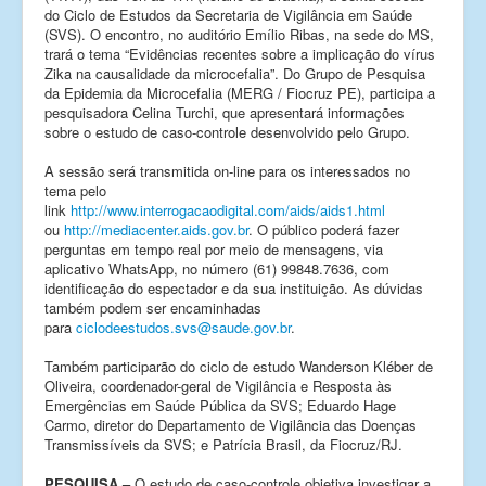
do Ciclo de Estudos da Secretaria de Vigilância em Saúde
(SVS). O encontro, no auditório Emílio Ribas, na sede do MS,
trará o tema “Evidências recentes sobre a implicação do vírus
Zika na causalidade da microcefalia”. Do Grupo de Pesquisa
da Epidemia da Microcefalia (MERG / Fiocruz PE), participa a
pesquisadora Celina Turchi, que apresentará informações
sobre o estudo de caso-controle desenvolvido pelo Grupo.
A sessão será transmitida on-line para os interessados no
tema pelo
link
http://www.interrogacaodigital.com/aids/aids1.html
ou
http://mediacenter.aids.gov.br
. O público poderá fazer
perguntas em tempo real por meio de mensagens, via
aplicativo WhatsApp, no número (61) 99848.7636, com
identificação do espectador e da sua instituição. As dúvidas
também podem ser encaminhadas
para
ciclodeestudos.svs@saude.gov.br
.
Também participarão do ciclo de estudo Wanderson Kléber de
Oliveira, coordenador-geral de Vigilância e Resposta às
Emergências em Saúde Pública da SVS; Eduardo Hage
Carmo, diretor do Departamento de Vigilância das Doenças
Transmissíveis da SVS; e Patrícia Brasil, da Fiocruz/RJ.
PESQUISA –
O estudo de caso-controle objetiva investigar a