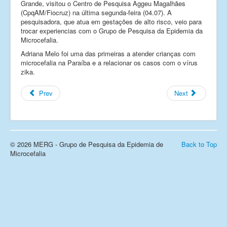
Grande, visitou o Centro de Pesquisa Aggeu Magalhães
Links
(CpqAM/Fiocruz) na última segunda-feira (04.07). A
pesquisadora, que atua em gestações de alto risco, veio para
Fale conosco
trocar experiencias com o Grupo de Pesquisa da Epidemia da
Microcefalia.
_
Adriana Melo foi uma das primeiras a atender crianças com
microcefalia na Paraíba e a relacionar os casos com o vírus
zika.
Prev
Next
© 2026 MERG - Grupo de Pesquisa da Epidemia de
Back to Top
Microcefalia