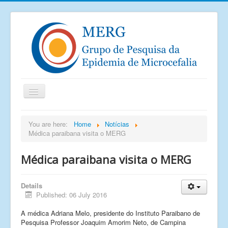
Home
You are here:
Home
Notícias
Médica paraibana visita o MERG
Notícias
Saiu na mídia
Médica paraibana visita o MERG
Documentos
Details
Publicações
Published: 06 July 2016
Grupos de pesquisa
A médica Adriana Melo, presidente do Instituto Paraibano de
Imagens
Pesquisa Professor Joaquim Amorim Neto, de Campina